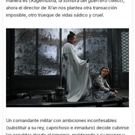
manera es (
Kagemusha, la sombra del guerrero
(1980)),
ahora el director de Xi’an nos plantea otra transacción
imposible, otro trueque de vidas sádico y cruel.
Un comandante militar con ambiciones inconfesables
(substituir a su rey, caprichoso e inmaduro) decide cubrirse
las espaldas desde el principio, moldeando a su imagen y