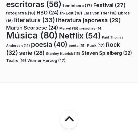
escritoras
(56)
Festival
(27)
feminismo
(17)
HBO
(24)
fotografía
(18)
In-Edit
(18)
Lars von Trier
(16)
Libros
literatura
(33)
literatura japonesa
(29)
(16)
Martin Scorsese
(24)
Marvel
(15)
memorias
(14)
Música
(80)
Netflix
(54)
Paul Thomas
poesía
(40)
Rock
Punk
(17)
poeta
(15)
Anderson
(14)
(32)
serie
(28)
Steven Spielberg
(22)
Stanley Kubrick
(15)
Teatro
(16)
Werner Herzog
(17)