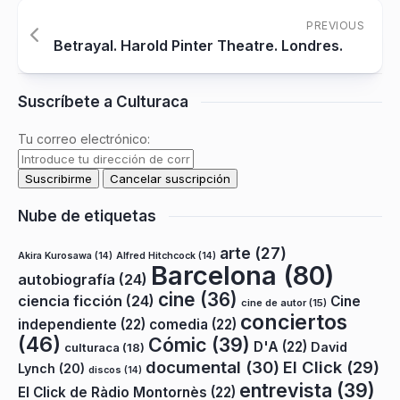
PREVIOUS
Betrayal. Harold Pinter Theatre. Londres.
Suscríbete a Culturaca
Tu correo electrónico:
Nube de etiquetas
arte
(27)
Akira Kurosawa
(14)
Alfred Hitchcock
(14)
Barcelona
(80)
autobiografía
(24)
cine
(36)
ciencia ficción
(24)
Cine
cine de autor
(15)
conciertos
independiente
(22)
comedia
(22)
(46)
Cómic
(39)
D'A
(22)
David
culturaca
(18)
documental
(30)
El Click
(29)
Lynch
(20)
discos
(14)
entrevista
(39)
El Click de Ràdio Montornès
(22)