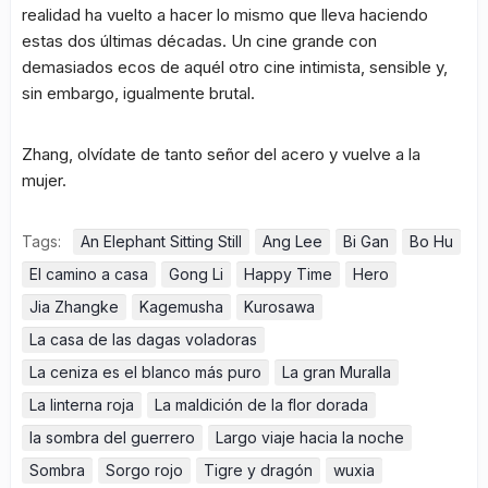
realidad ha vuelto a hacer lo mismo que lleva haciendo
estas dos últimas décadas. Un cine grande con
demasiados ecos de aquél otro cine intimista, sensible y,
sin embargo, igualmente brutal.
Zhang, olvídate de tanto señor del acero y vuelve a la
mujer.
Tags:
An Elephant Sitting Still
Ang Lee
Bi Gan
Bo Hu
El camino a casa
Gong Li
Happy Time
Hero
Jia Zhangke
Kagemusha
Kurosawa
La casa de las dagas voladoras
La ceniza es el blanco más puro
La gran Muralla
La linterna roja
La maldición de la flor dorada
la sombra del guerrero
Largo viaje hacia la noche
Sombra
Sorgo rojo
Tigre y dragón
wuxia