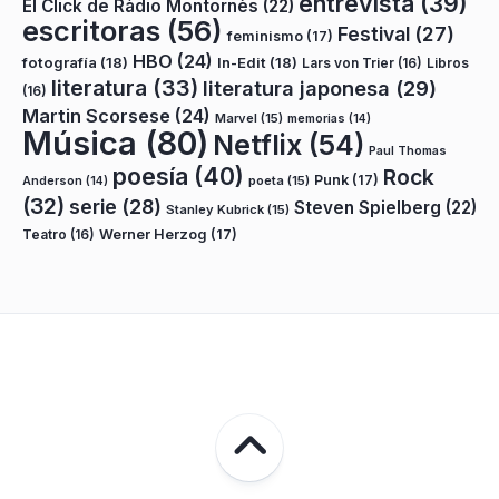
entrevista
(39)
El Click de Ràdio Montornès
(22)
escritoras
(56)
Festival
(27)
feminismo
(17)
HBO
(24)
fotografía
(18)
In-Edit
(18)
Lars von Trier
(16)
Libros
literatura
(33)
literatura japonesa
(29)
(16)
Martin Scorsese
(24)
Marvel
(15)
memorias
(14)
Música
(80)
Netflix
(54)
Paul Thomas
poesía
(40)
Rock
Punk
(17)
poeta
(15)
Anderson
(14)
(32)
serie
(28)
Steven Spielberg
(22)
Stanley Kubrick
(15)
Teatro
(16)
Werner Herzog
(17)