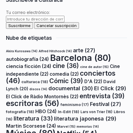
Tu correo electrónico:
Nube de etiquetas
arte
(27)
Akira Kurosawa
(14)
Alfred Hitchcock
(14)
Barcelona
(80)
autobiografía
(24)
cine
(36)
ciencia ficción
(24)
Cine
cine de autor
(15)
conciertos
independiente
(22)
comedia
(22)
(46)
Cómic
(39)
D'A
(22)
David
culturaca
(18)
documental
(30)
El Click
(29)
Lynch
(20)
discos
(14)
entrevista
(39)
El Click de Ràdio Montornès
(22)
escritoras
(56)
Festival
(27)
feminismo
(17)
HBO
(24)
fotografía
(18)
In-Edit
(18)
Lars von Trier
(16)
Libros
literatura
(33)
literatura japonesa
(29)
(16)
Martin Scorsese
(24)
Marvel
(15)
memorias
(14)