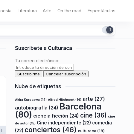
oesía
Literatura
Arte
On the road
Espectáculos
Suscríbete a Culturaca
Tu correo electrónico:
Nube de etiquetas
arte
(27)
Akira Kurosawa
(14)
Alfred Hitchcock
(14)
Barcelona
autobiografía
(24)
(80)
cine
(36)
ciencia ficción
(24)
cine
Cine independiente
(22)
comedia
de autor
(15)
conciertos
(46)
(22)
culturaca
(18)