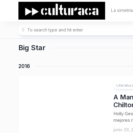
Skip
to
La simetría
content
Big Star
2016
Literatur
1
A Man
Chilto
Holly Geo
mejores m
junio 29, 