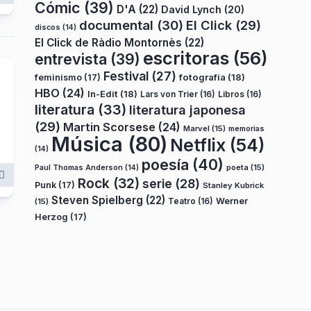
Cómic
(39)
D'A
(22)
David Lynch
(20)
documental
(30)
El Click
(29)
discos
(14)
El Click de Ràdio Montornès
(22)
escritoras
(56)
entrevista
(39)
Festival
(27)
fotografía
(18)
feminismo
(17)
HBO
(24)
In-Edit
(18)
Lars von Trier
(16)
Libros
(16)
literatura
(33)
literatura japonesa
(29)
Martin Scorsese
(24)
Marvel
(15)
memorias
Música
(80)
Netflix
(54)
(14)
poesía
(40)
poeta
(15)
Paul Thomas Anderson
(14)
Rock
(32)
serie
(28)
Punk
(17)
Stanley Kubrick
Steven Spielberg
(22)
Teatro
(16)
Werner
(15)
Herzog
(17)