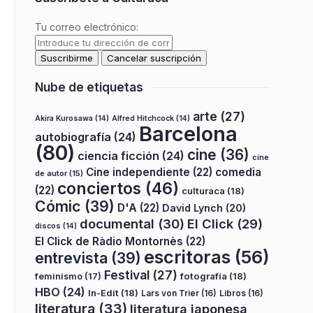
Tu correo electrónico:
Nube de etiquetas
arte
(27)
Akira Kurosawa
(14)
Alfred Hitchcock
(14)
Barcelona
autobiografía
(24)
(80)
cine
(36)
ciencia ficción
(24)
cine
Cine independiente
(22)
comedia
de autor
(15)
conciertos
(46)
(22)
culturaca
(18)
Cómic
(39)
D'A
(22)
David Lynch
(20)
documental
(30)
El Click
(29)
discos
(14)
El Click de Ràdio Montornès
(22)
escritoras
(56)
entrevista
(39)
Festival
(27)
fotografía
(18)
feminismo
(17)
HBO
(24)
In-Edit
(18)
Lars von Trier
(16)
Libros
(16)
literatura
(33)
literatura japonesa