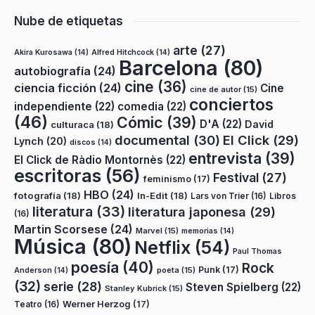
Nube de etiquetas
arte
(27)
Akira Kurosawa
(14)
Alfred Hitchcock
(14)
Barcelona
(80)
autobiografía
(24)
cine
(36)
ciencia ficción
(24)
Cine
cine de autor
(15)
conciertos
independiente
(22)
comedia
(22)
(46)
Cómic
(39)
D'A
(22)
David
culturaca
(18)
documental
(30)
El Click
(29)
Lynch
(20)
discos
(14)
entrevista
(39)
El Click de Ràdio Montornès
(22)
escritoras
(56)
Festival
(27)
feminismo
(17)
HBO
(24)
fotografía
(18)
In-Edit
(18)
Lars von Trier
(16)
Libros
literatura
(33)
literatura japonesa
(29)
(16)
Martin Scorsese
(24)
Marvel
(15)
memorias
(14)
Música
(80)
Netflix
(54)
Paul Thomas
poesía
(40)
Rock
Punk
(17)
poeta
(15)
Anderson
(14)
(32)
serie
(28)
Steven Spielberg
(22)
Stanley Kubrick
(15)
Teatro
(16)
Werner Herzog
(17)