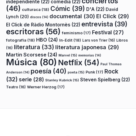
conciertos
independiente
(22)
comedia
(22)
(46)
Cómic
(39)
D'A
(22)
David
culturaca
(18)
documental
(30)
El Click
(29)
Lynch
(20)
discos
(14)
entrevista
(39)
El Click de Ràdio Montornès
(22)
escritoras
(56)
Festival
(27)
feminismo
(17)
HBO
(24)
fotografía
(18)
In-Edit
(18)
Lars von Trier
(16)
Libros
literatura
(33)
literatura japonesa
(29)
(16)
Martin Scorsese
(24)
Marvel
(15)
memorias
(14)
Música
(80)
Netflix
(54)
Paul Thomas
poesía
(40)
Rock
Punk
(17)
poeta
(15)
Anderson
(14)
(32)
serie
(28)
Steven Spielberg
(22)
Stanley Kubrick
(15)
Teatro
(16)
Werner Herzog
(17)