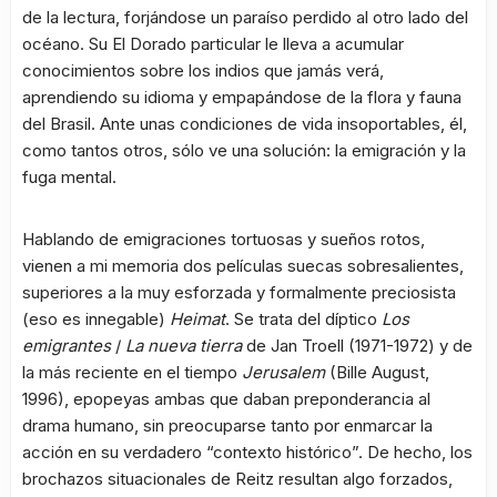
de la lectura, forjándose un paraíso perdido al otro lado del
océano. Su El Dorado particular le lleva a acumular
conocimientos sobre los indios que jamás verá,
aprendiendo su idioma y empapándose de la flora y fauna
del Brasil. Ante unas condiciones de vida insoportables, él,
como tantos otros, sólo ve una solución: la emigración y la
fuga mental.
Hablando de emigraciones tortuosas y sueños rotos,
vienen a mi memoria dos películas suecas sobresalientes,
superiores a la muy esforzada y formalmente preciosista
(eso es innegable)
Heimat
. Se trata del díptico
Los
emigrantes
/
La nueva tierra
de Jan Troell (1971-1972) y de
la más reciente en el tiempo
Jerusalem
(Bille August,
1996), epopeyas ambas que daban preponderancia al
drama humano, sin preocuparse tanto por enmarcar la
acción en su verdadero “contexto histórico”. De hecho, los
brochazos situacionales de Reitz resultan algo forzados,