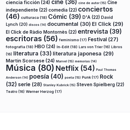
cine
(36)
ciencia ficción
(24)
Cine
cine de autor
(15)
conciertos
independiente
(22)
comedia
(22)
(46)
Cómic
(39)
D'A
(22)
David
culturaca
(18)
documental
(30)
El Click
(29)
Lynch
(20)
discos
(14)
entrevista
(39)
El Click de Ràdio Montornès
(22)
escritoras
(56)
Festival
(27)
feminismo
(17)
HBO
(24)
fotografía
(18)
In-Edit
(18)
Lars von Trier
(16)
Libros
literatura
(33)
literatura japonesa
(29)
(16)
Martin Scorsese
(24)
Marvel
(15)
memorias
(14)
Música
(80)
Netflix
(54)
Paul Thomas
poesía
(40)
Rock
Punk
(17)
poeta
(15)
Anderson
(14)
(32)
serie
(28)
Steven Spielberg
(22)
Stanley Kubrick
(15)
Teatro
(16)
Werner Herzog
(17)