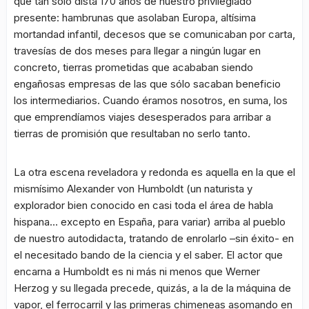
que tan solo dista 170 años de nuestro privilegiado
presente: hambrunas que asolaban Europa, altísima
mortandad infantil, decesos que se comunicaban por carta,
travesías de dos meses para llegar a ningún lugar en
concreto, tierras prometidas que acababan siendo
engañosas empresas de las que sólo sacaban beneficio
los intermediarios. Cuando éramos nosotros, en suma, los
que emprendíamos viajes desesperados para arribar a
tierras de promisión que resultaban no serlo tanto.
La otra escena reveladora y redonda es aquella en la que el
mismísimo Alexander von Humboldt (un naturista y
explorador bien conocido en casi toda el área de habla
hispana… excepto en España, para variar) arriba al pueblo
de nuestro autodidacta, tratando de enrolarlo –sin éxito- en
el necesitado bando de la ciencia y el saber. El actor que
encarna a Humboldt es ni más ni menos que Werner
Herzog y su llegada precede, quizás, a la de la máquina de
vapor, el ferrocarril y las primeras chimeneas asomando en