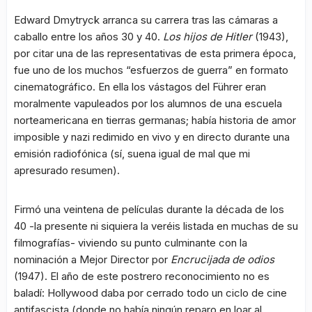
Edward Dmytryck arranca su carrera tras las cámaras a
caballo entre los años 30 y 40.
Los hijos de Hitler
(1943),
por citar una de las representativas de esta primera época,
fue uno de los muchos “esfuerzos de guerra” en formato
cinematográfico. En ella los vástagos del Führer eran
moralmente vapuleados por los alumnos de una escuela
norteamericana en tierras germanas; había historia de amor
imposible y nazi redimido en vivo y en directo durante una
emisión radiofónica (sí, suena igual de mal que mi
apresurado resumen).
Firmó una veintena de películas durante la década de los
40 -la presente ni siquiera la veréis listada en muchas de su
filmografías- viviendo su punto culminante con la
nominación a Mejor Director por
Encrucijada de odios
(1947). El año de este postrero reconocimiento no es
baladí: Hollywood daba por cerrado todo un ciclo de cine
antifascista (donde no había ningún reparo en loar al