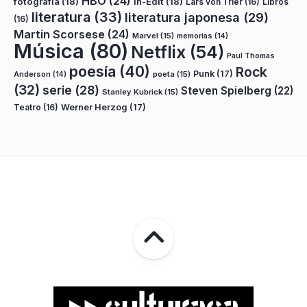
HBO
(24)
fotografía
(18)
In-Edit
(18)
Lars von Trier
(16)
Libros
literatura
(33)
literatura japonesa
(29)
(16)
Martin Scorsese
(24)
Marvel
(15)
memorias
(14)
Música
(80)
Netflix
(54)
Paul Thomas
poesía
(40)
Rock
Punk
(17)
poeta
(15)
Anderson
(14)
(32)
serie
(28)
Steven Spielberg
(22)
Stanley Kubrick
(15)
Teatro
(16)
Werner Herzog
(17)