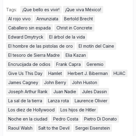
Tags:
¡Que bello es vivir!
¡Que viva México!
Al rojo vivo
Annunziata
Bertold Brecht
Caballero sin espada
Christ in Concrete
Edward Dmytryck
El árbol de la vida
El hombre de las pistolas de oro
El motín del Caine
El tesoro de Sierra Madre
Elia Kazan
Encrucijada de odios
Frank Capra
Geremio
Give Us This Day
Hamlet
Herbert J. Biberman
HUAC
James Cagney
John Berry
John Huston
Joseph Arthur Rank
Juan Nadie
Jules Dassin
La sal de la tierra
Lanza rota
Laurence Olivier
Los diez de Hollywood
Los hijos de Hitler
Noche en la ciudad
Pedro Costa
Pietro Di Donato
Raoul Walsh
Salt to the Devil
Sergei Eisenstein