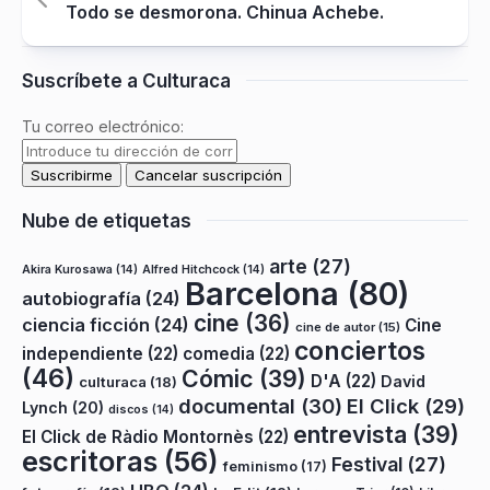
Todo se desmorona. Chinua Achebe.
Suscríbete a Culturaca
Tu correo electrónico:
Nube de etiquetas
arte
(27)
Akira Kurosawa
(14)
Alfred Hitchcock
(14)
Barcelona
(80)
autobiografía
(24)
cine
(36)
ciencia ficción
(24)
Cine
cine de autor
(15)
conciertos
independiente
(22)
comedia
(22)
(46)
Cómic
(39)
D'A
(22)
David
culturaca
(18)
documental
(30)
El Click
(29)
Lynch
(20)
discos
(14)
entrevista
(39)
El Click de Ràdio Montornès
(22)
escritoras
(56)
Festival
(27)
feminismo
(17)