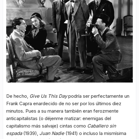
De hecho,
Give Us This Day
podría ser perfectamente un
Frank Capra enardecido de no ser por los últimos diez
minutos. Pues a su manera también eran ferozmente
anticapitalistas (o déjenme matizar: enemigas del
capitalismo más salvaje) cintas como
Caballero sin
espada
(1939),
Juan Nadie
(1941) o incluso la mismísima