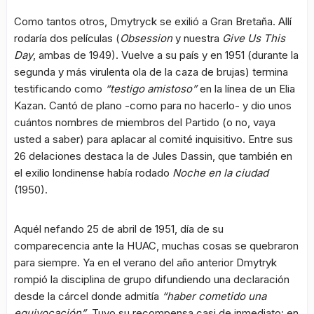
Como tantos otros, Dmytryck se exilió a Gran Bretaña. Allí
rodaría dos películas (
Obsession
y nuestra
Give Us This
Day
, ambas de 1949). Vuelve a su país y en 1951 (durante la
segunda y más virulenta ola de la caza de brujas) termina
testificando como
“testigo amistoso”
en la línea de un Elia
Kazan. Cantó de plano -como para no hacerlo- y dio unos
cuántos nombres de miembros del Partido (o no, vaya
usted a saber) para aplacar al comité inquisitivo. Entre sus
26 delaciones destaca la de Jules Dassin, que también en
el exilio londinense había rodado
Noche en la ciudad
(1950).
Aquél nefando 25 de abril de 1951, día de su
comparecencia ante la HUAC, muchas cosas se quebraron
para siempre. Ya en el verano del año anterior Dmytryk
rompió la disciplina de grupo difundiendo una declaración
desde la cárcel donde admitía
“haber cometido una
equivocación”
. Tuvo su recompensa casi de inmediato: en