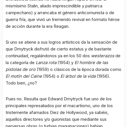
mismísimo Stalin, aliado imprescindible y patriarca
campechano) y arrancaba el género anticomunista o de
guerra fría, que vivió un tremendo revival en formato héroe
de acción durante la era Reagan.
Si uno se atiene a sus logros artísticos da la sensación de
que Dmytryck disfrutó de cierto estatus y de bastante
continuidad, regalándonos ya en los 50 dos
westerazos
de
la categoría de
Lanza rota
(1954) y
El hombre de las
pistolas de oro
(1959) o clásicos de la época dorada como
El motín del Caine
(1954) o
El árbol de la vida
(1956).
Todo bien, ¿no?
Pues no. Resulta que Edward Dmytryck fue uno de los
principales represaliados por el macartismo, uno de los
tristemente afamados Diez de Hollywood, ya sabéis,
aquellos directores y/o guionistas que mediante sus
perversas obras (o turbias maquinaciones) habían