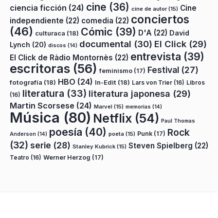
cine
(36)
ciencia ficción
(24)
Cine
cine de autor
(15)
conciertos
independiente
(22)
comedia
(22)
(46)
Cómic
(39)
D'A
(22)
David
culturaca
(18)
documental
(30)
El Click
(29)
Lynch
(20)
discos
(14)
entrevista
(39)
El Click de Ràdio Montornès
(22)
escritoras
(56)
Festival
(27)
feminismo
(17)
HBO
(24)
fotografía
(18)
In-Edit
(18)
Lars von Trier
(16)
Libros
literatura
(33)
literatura japonesa
(29)
(16)
Martin Scorsese
(24)
Marvel
(15)
memorias
(14)
Música
(80)
Netflix
(54)
Paul Thomas
poesía
(40)
Rock
Punk
(17)
poeta
(15)
Anderson
(14)
(32)
serie
(28)
Steven Spielberg
(22)
Stanley Kubrick
(15)
Teatro
(16)
Werner Herzog
(17)