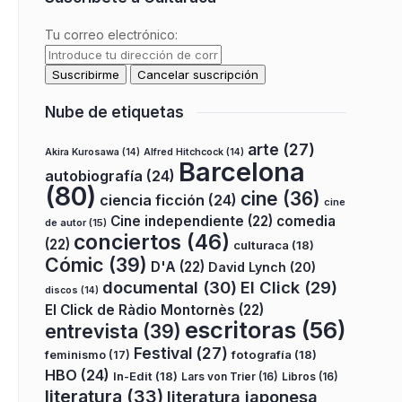
Tu correo electrónico:
Nube de etiquetas
arte
(27)
Akira Kurosawa
(14)
Alfred Hitchcock
(14)
Barcelona
autobiografía
(24)
(80)
cine
(36)
ciencia ficción
(24)
cine
Cine independiente
(22)
comedia
de autor
(15)
conciertos
(46)
(22)
culturaca
(18)
Cómic
(39)
D'A
(22)
David Lynch
(20)
documental
(30)
El Click
(29)
discos
(14)
El Click de Ràdio Montornès
(22)
escritoras
(56)
entrevista
(39)
Festival
(27)
fotografía
(18)
feminismo
(17)
HBO
(24)
In-Edit
(18)
Lars von Trier
(16)
Libros
(16)
literatura
(33)
literatura japonesa