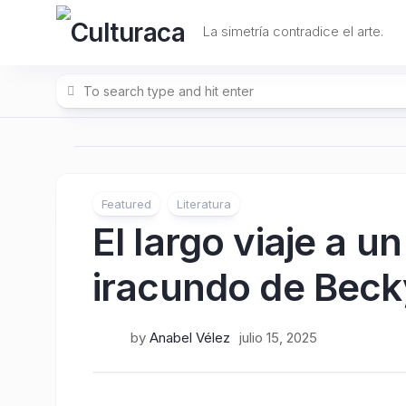
Skip
to
La simetría contradice el arte.
content
Featured
Literatura
El largo viaje a 
iracundo de Bec
by
Anabel Vélez
julio 15, 2025