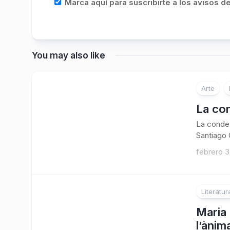
Marca aquí para suscribirte a los avisos 
You may also like
Arte
La con
La condes
Santiago 
febrero 3
Literatur
Maria 
l’ànim