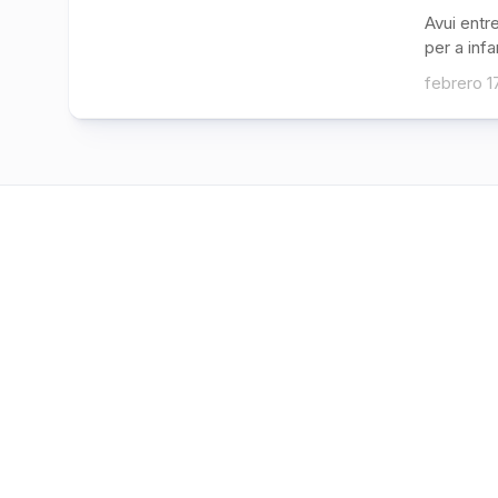
Avui entr
per a infa
febrero 1