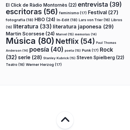
entrevista
(39)
El Click de Ràdio Montornès
(22)
escritoras
(56)
Festival
(27)
feminismo
(17)
HBO
(24)
fotografía
(18)
In-Edit
(18)
Lars von Trier
(16)
Libros
literatura
(33)
literatura japonesa
(29)
(16)
Martin Scorsese
(24)
Marvel
(15)
memorias
(14)
Música
(80)
Netflix
(54)
Paul Thomas
poesía
(40)
Rock
Punk
(17)
poeta
(15)
Anderson
(14)
(32)
serie
(28)
Steven Spielberg
(22)
Stanley Kubrick
(15)
Teatro
(16)
Werner Herzog
(17)