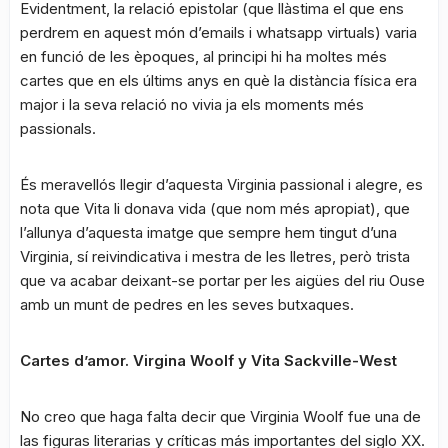
Evidentment, la relació epistolar (que llàstima el que ens
perdrem en aquest món d’emails i whatsapp virtuals) varia
en funció de les èpoques, al principi hi ha moltes més
cartes que en els últims anys en què la distància física era
major i la seva relació no vivia ja els moments més
passionals.
És meravellós llegir d’aquesta Virginia passional i alegre, es
nota que Vita li donava vida (que nom més apropiat), que
l’allunya d’aquesta imatge que sempre hem tingut d’una
Virginia, sí reivindicativa i mestra de les lletres, però trista
que va acabar deixant-se portar per les aigües del riu Ouse
amb un munt de pedres en les seves butxaques.
Cartes d’amor. Virgina Woolf y Vita Sackville-West
No creo que haga falta decir que Virginia Woolf fue una de
las figuras literarias y críticas más importantes del siglo XX.