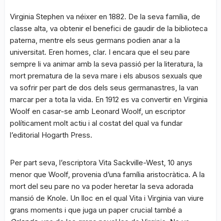
Virginia Stephen va néixer en 1882. De la seva família, de
classe alta, va obtenir el benefici de gaudir de la biblioteca
paterna, mentre els seus germans podien anar a la
universitat. Eren homes, clar. I encara que el seu pare
sempre li va animar amb la seva passió per la literatura, la
mort prematura de la seva mare i els abusos sexuals que
va sofrir per part de dos dels seus germanastres, la van
marcar per a tota la vida. En 1912 es va convertir en Virginia
Woolf en casar-se amb Leonard Woolf, un escriptor
políticament molt actiu i al costat del qual va fundar
l’editorial Hogarth Press.
Per part seva, l’escriptora Vita Sackville-West, 10 anys
menor que Woolf, provenia d’una família aristocràtica. A la
mort del seu pare no va poder heretar la seva adorada
mansió de Knole. Un lloc en el qual Vita i Virginia van viure
grans moments i que juga un paper crucial també a