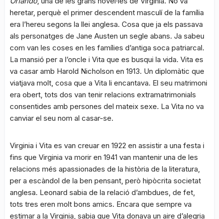
Orlando
, una de les grans novel·les de Virginia. No va
heretar, perquè el primer descendent masculí de la família
era l’hereu segons la llei anglesa. Cosa que ja els passava
als personatges de Jane Austen un segle abans. Ja sabeu
com van les coses en les famílies d’antiga soca patriarcal.
La mansió per a l’oncle i Vita que es busqui la vida. Vita es
va casar amb Harold Nicholson en 1913. Un diplomàtic que
viatjava molt, cosa que a Vita li encantava. El seu matrimoni
era obert, tots dos van tenir relacions extramatrimonials
consentides amb persones del mateix sexe. La Vita no va
canviar el seu nom al casar-se.
Virginia i Vita es van creuar en 1922 en assistir a una festa i
fins que Virginia va morir en 1941 van mantenir una de les
relacions més apassionades de la història de la literatura,
per a escàndol de la ben pensant, però hipòcrita societat
anglesa. Leonard sabia de la relació d’ambdues, de fet,
tots tres eren molt bons amics. Encara que sempre va
estimar a la Virginia, sabia que Vita donava un aire d’alegria