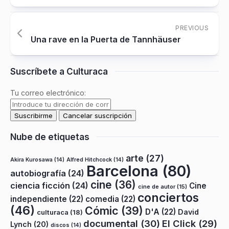
PREVIOUS
Una rave en la Puerta de Tannhäuser
Suscríbete a Culturaca
Tu correo electrónico:
Nube de etiquetas
arte
(27)
Akira Kurosawa
(14)
Alfred Hitchcock
(14)
Barcelona
(80)
autobiografía
(24)
cine
(36)
ciencia ficción
(24)
Cine
cine de autor
(15)
conciertos
independiente
(22)
comedia
(22)
(46)
Cómic
(39)
D'A
(22)
David
culturaca
(18)
documental
(30)
El Click
(29)
Lynch
(20)
discos
(14)