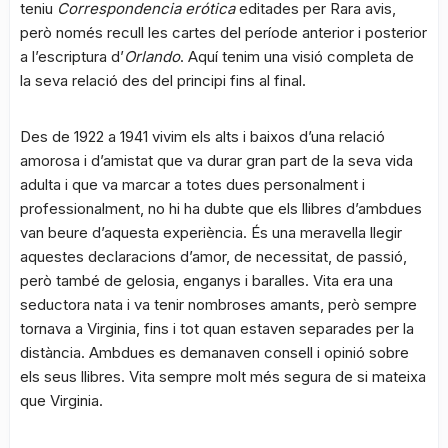
teniu
Correspondencia erótica
editades per Rara avis,
però només recull les cartes del període anterior i posterior
a l’escriptura d’
Orlando
. Aquí tenim una visió completa de
la seva relació des del principi fins al final.
Des de 1922 a 1941 vivim els alts i baixos d’una relació
amorosa i d’amistat que va durar gran part de la seva vida
adulta i que va marcar a totes dues personalment i
professionalment, no hi ha dubte que els llibres d’ambdues
van beure d’aquesta experiència. És una meravella llegir
aquestes declaracions d’amor, de necessitat, de passió,
però també de gelosia, enganys i baralles. Vita era una
seductora nata i va tenir nombroses amants, però sempre
tornava a Virginia, fins i tot quan estaven separades per la
distància. Ambdues es demanaven consell i opinió sobre
els seus llibres. Vita sempre molt més segura de si mateixa
que Virginia.