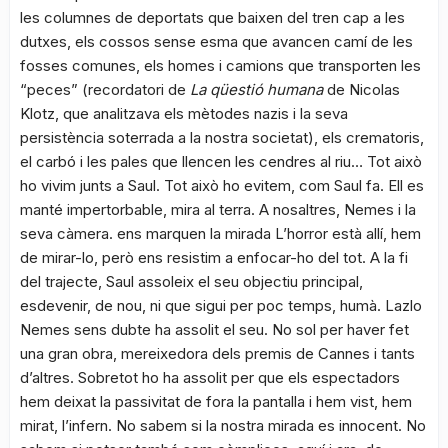
les columnes de deportats que baixen del tren cap a les
dutxes, els cossos sense esma que avancen camí de les
fosses comunes, els homes i camions que transporten les
“peces” (recordatori de
La qüestió humana
de Nicolas
Klotz, que analitzava els mètodes nazis i la seva
persistència soterrada a la nostra societat), els crematoris,
el carbó i les pales que llencen les cendres al riu… Tot això
ho vivim junts a Saul. Tot això ho evitem, com Saul fa. Ell es
manté impertorbable, mira al terra. A nosaltres, Nemes i la
seva càmera. ens marquen la mirada L’horror està allí, hem
de mirar-lo, però ens resistim a enfocar-ho del tot. A la fi
del trajecte, Saul assoleix el seu objectiu principal,
esdevenir, de nou, ni que sigui per poc temps, humà. Lazlo
Nemes sens dubte ha assolit el seu. No sol per haver fet
una gran obra, mereixedora dels premis de Cannes i tants
d’altres. Sobretot ho ha assolit per que els espectadors
hem deixat la passivitat de fora la pantalla i hem vist, hem
mirat, l’infern. No sabem si la nostra mirada es innocent. No