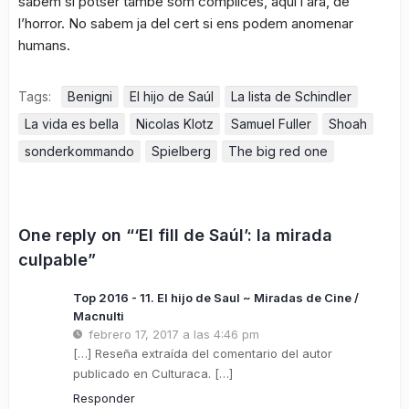
sabem si potser també som còmplices, aquí i ara, de
l’horror. No sabem ja del cert si ens podem anomenar
humans.
Tags:
Benigni
El hijo de Saúl
La lista de Schindler
La vida es bella
Nicolas Klotz
Samuel Fuller
Shoah
sonderkommando
Spielberg
The big red one
One reply on “‘El fill de Saúl’: la mirada
culpable”
Top 2016 - 11. El hijo de Saul ~ Miradas de Cine /
Macnulti
febrero 17, 2017 a las 4:46 pm
[…] Reseña extraída del comentario del autor
publicado en Culturaca. […]
Responder