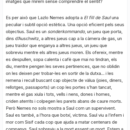
imatges que mirem sense comprendre el sentit?
Es per això que Lazlo Nemes adopta a
El fill de Saul
una
peculiar i subtil opció estètica. Una opció eficient pels seus
objectius. Saul es un
sonderkommando
, un jueu que porta,
dins d’Auschwitz, a altres jueus cap a la càmera de gas, un
jueu traïdor que enganya a altres jueus, un jueu que
sobreviu mentre els altres jueus moren. Els ofereix, mentre
es despullen, sopa calenta i cafè que mai no tindran, els
diu, mentre pengen les seves pertinences, que no oblidin
on les deixen per trobar-les en sortir de la dutxa… i les
remena i recull buscant cap objecte de vàlua (joies, diners,
rellotges, passaports) un cop les portes s’han tancat,
mentre el gas xiula i tots, vells i nens, dones i homes,
criden aterrits i colpegen les parets abans de caure morts.
Però Nemes no sols mostra a Saul com un supervivent.
Saul es també, a l’hora que botxí, víctima. Saul viu a l’infern i
mor com Sisif cada cop que ajuda a matar centenars de
companys. Saul sobreviu a la mort essent un mort. Estem a