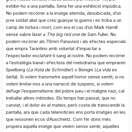
exhibir-ho a una pantalla. Seria fer una exhibició impúdica.
No podem recórrer a la imatge aterrida, desubicada, d’un
jove soldat aliat que creu guanyar la guerra i es troba a un
camp de tortura i mort, com era el cas d’un Mark Hamill
sense sabre làser a
The big red one
de Sam Fuller. No
podem recórrer als 70mm Panavisió i als efectes especials
que empra Tarantino amb voluntat d’impactar a
l’espectador esclafant-li sang al rostre. No podem recórrer
a l’estratègia banal i efectista del melodrama que empraren
Spielberg (
La llista de Schindler
) o Benigni (
La vida es
bella
). Si volem transmetre aquell horror sense sentit, si no
volem limitar-nos a una narració de suspens, si volem
defugir l’esquematisme del pobre jueu i el maligne nazi, cal
treballar altres mètodes. Els temps han passat, que no
canviat, i el dolor és el mateix; però costa de transcendir la
pantalla, ara que cada telenotícies ens porta imatges en les
que ressonen ecos d’Auschwitz. Com fer dons més
propera aquella imatge que veiem sense sentir, aquelles