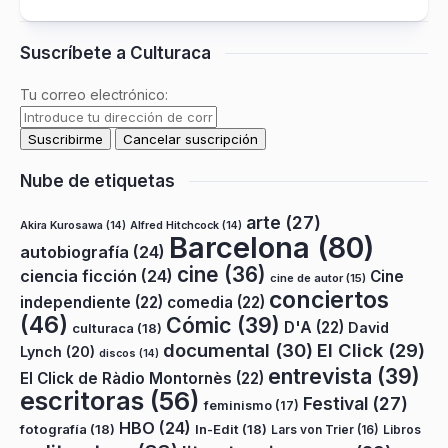
Suscríbete a Culturaca
Tu correo electrónico:
Nube de etiquetas
arte
(27)
Akira Kurosawa
(14)
Alfred Hitchcock
(14)
Barcelona
(80)
autobiografía
(24)
cine
(36)
ciencia ficción
(24)
Cine
cine de autor
(15)
conciertos
independiente
(22)
comedia
(22)
(46)
Cómic
(39)
D'A
(22)
David
culturaca
(18)
documental
(30)
El Click
(29)
Lynch
(20)
discos
(14)
entrevista
(39)
El Click de Ràdio Montornès
(22)
escritoras
(56)
Festival
(27)
feminismo
(17)
HBO
(24)
fotografía
(18)
In-Edit
(18)
Lars von Trier
(16)
Libros