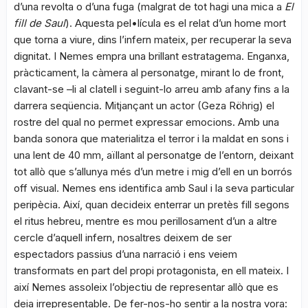
d’una revolta o d’una fuga (malgrat de tot hagi una mica a
El
fill de Saul
). Aquesta pel•lícula es el relat d’un home mort
que torna a viure, dins l’infern mateix, per recuperar la seva
dignitat. I Nemes empra una brillant estratagema. Enganxa,
pràcticament, la càmera al personatge, mirant lo de front,
clavant-se –li al clatell i seguint-lo arreu amb afany fins a la
darrera seqüencia. Mitjançant un actor (Geza Röhrig) el
rostre del qual no permet expressar emocions. Amb una
banda sonora que materialitza el terror i la maldat en sons i
una lent de 40 mm, aïllant al personatge de l’entorn, deixant
tot allò que s’allunya més d’un metre i mig d’ell en un borrós
off visual. Nemes ens identifica amb Saul i la seva particular
peripècia. Així, quan decideix enterrar un pretès fill segons
el ritus hebreu, mentre es mou perillosament d’un a altre
cercle d’aquell infern, nosaltres deixem de ser
espectadors passius d’una narració i ens veiem
transformats en part del propi protagonista, en ell mateix. I
així Nemes assoleix l’objectiu de representar allò que es
deia irrepresentable. De fer-nos-ho sentir a la nostra vora: