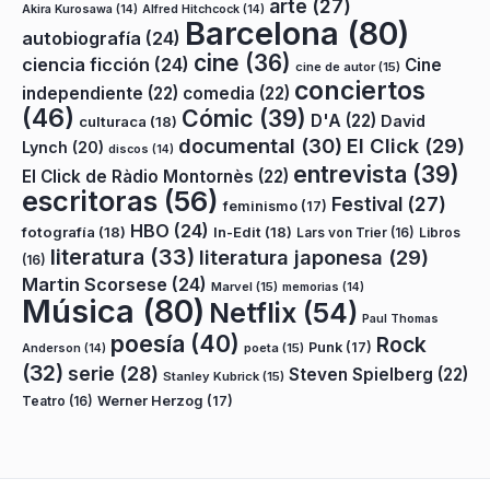
arte
(27)
Akira Kurosawa
(14)
Alfred Hitchcock
(14)
Barcelona
(80)
autobiografía
(24)
cine
(36)
ciencia ficción
(24)
Cine
cine de autor
(15)
conciertos
independiente
(22)
comedia
(22)
(46)
Cómic
(39)
D'A
(22)
David
culturaca
(18)
documental
(30)
El Click
(29)
Lynch
(20)
discos
(14)
entrevista
(39)
El Click de Ràdio Montornès
(22)
escritoras
(56)
Festival
(27)
feminismo
(17)
HBO
(24)
fotografía
(18)
In-Edit
(18)
Lars von Trier
(16)
Libros
literatura
(33)
literatura japonesa
(29)
(16)
Martin Scorsese
(24)
Marvel
(15)
memorias
(14)
Música
(80)
Netflix
(54)
Paul Thomas
poesía
(40)
Rock
Punk
(17)
poeta
(15)
Anderson
(14)
(32)
serie
(28)
Steven Spielberg
(22)
Stanley Kubrick
(15)
Teatro
(16)
Werner Herzog
(17)