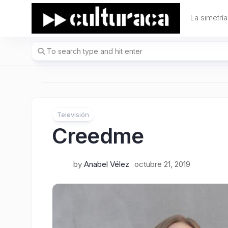
Skip
to
La simetría
content
Televisión
Creedme
by
Anabel Vélez
octubre 21, 2019