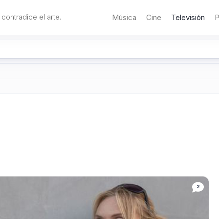
 contradice el arte.
Música
Cine
Televisión
P
2