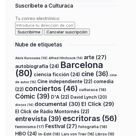
Suscríbete a Culturaca
Tu correo electrónico:
Nube de etiquetas
arte
(27)
Akira Kurosawa
(14)
Alfred Hitchcock
(14)
Barcelona
autobiografía
(24)
(80)
cine
(36)
ciencia ficción
(24)
cine
Cine independiente
(22)
comedia
de autor
(15)
conciertos
(46)
(22)
culturaca
(18)
Cómic
(39)
D'A
(22)
David Lynch
(20)
documental
(30)
El Click
(29)
discos
(14)
El Click de Ràdio Montornès
(22)
escritoras
(56)
entrevista
(39)
Festival
(27)
fotografía
(18)
feminismo
(17)
HBO
(24)
In-Edit
(18)
Lars von Trier
(16)
Libros
(16)