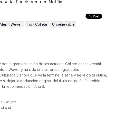
esaria. Podéis verla en Netflix.
Merrit Wever
Toni Collete
Unbelievable
 por la gran actuación de las actrices. Collete es tan versátil
anto a Wever y ha sido una sorpresa agradable.
turaca y ahora que ya la terminé la serie y he leído tu crítica,
si dejar la traducción original del título en inglés (Increíble)
or la recomendación. Ana B.
as 2:49 pm
sí o sí.