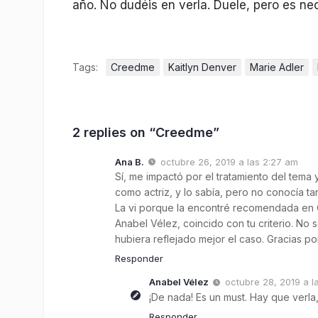
año. No dudéis en verla. Duele, pero es nec
Tags:
Creedme
Kaitlyn Denver
Marie Adler
2 replies on “Creedme”
Ana B.
octubre 26, 2019 a las 2:27 am
Sí, me impactó por el tratamiento del tema y
como actriz, y lo sabía, pero no conocía t
La vi porque la encontré recomendada en Cul
Anabel Vélez, coincido con tu criterio. No sé 
hubiera reflejado mejor el caso. Gracias p
Responder
Anabel Vélez
octubre 28, 2019 a l
¡De nada! Es un must. Hay que verla, 
Responder