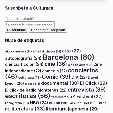
Suscríbete a Culturaca
Tu correo electrónico:
Nube de etiquetas
arte
(27)
Akira Kurosawa
(14)
Alfred Hitchcock
(14)
Barcelona
(80)
autobiografía
(24)
cine
(36)
ciencia ficción
(24)
Cine
cine de autor
(15)
conciertos
independiente
(22)
comedia
(22)
(46)
Cómic
(39)
D'A
(22)
David
culturaca
(18)
documental
(30)
El Click
(29)
Lynch
(20)
discos
(14)
entrevista
(39)
El Click de Ràdio Montornès
(22)
escritoras
(56)
Festival
(27)
feminismo
(17)
HBO
(24)
fotografía
(18)
In-Edit
(18)
Lars von Trier
(16)
Libros
literatura
(33)
literatura japonesa
(29)
(16)