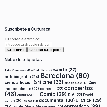
Suscríbete a Culturaca
Tu correo electrónico:
Nube de etiquetas
arte
(27)
Akira Kurosawa
(14)
Alfred Hitchcock
(14)
Barcelona
(80)
autobiografía
(24)
cine
(36)
ciencia ficción
(24)
Cine
cine de autor
(15)
conciertos
independiente
(22)
comedia
(22)
(46)
Cómic
(39)
D'A
(22)
David
culturaca
(18)
documental
(30)
El Click
(29)
Lynch
(20)
discos
(14)
entrevista
(39)
El Click de Ràdio Montornès
(22)