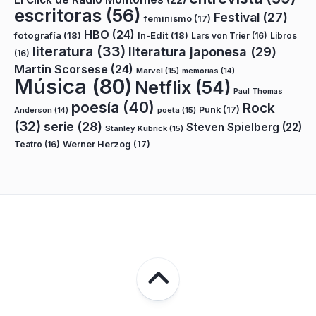
escritoras
(56)
Festival
(27)
feminismo
(17)
HBO
(24)
fotografía
(18)
In-Edit
(18)
Lars von Trier
(16)
Libros
literatura
(33)
literatura japonesa
(29)
(16)
Martin Scorsese
(24)
Marvel
(15)
memorias
(14)
Música
(80)
Netflix
(54)
Paul Thomas
poesía
(40)
Rock
Punk
(17)
poeta
(15)
Anderson
(14)
(32)
serie
(28)
Steven Spielberg
(22)
Stanley Kubrick
(15)
Teatro
(16)
Werner Herzog
(17)