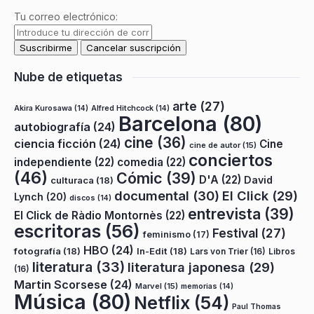
Tu correo electrónico:
Nube de etiquetas
arte
(27)
Akira Kurosawa
(14)
Alfred Hitchcock
(14)
Barcelona
(80)
autobiografía
(24)
cine
(36)
ciencia ficción
(24)
Cine
cine de autor
(15)
conciertos
independiente
(22)
comedia
(22)
(46)
Cómic
(39)
D'A
(22)
David
culturaca
(18)
documental
(30)
El Click
(29)
Lynch
(20)
discos
(14)
entrevista
(39)
El Click de Ràdio Montornès
(22)
escritoras
(56)
Festival
(27)
feminismo
(17)
HBO
(24)
fotografía
(18)
In-Edit
(18)
Lars von Trier
(16)
Libros
literatura
(33)
literatura japonesa
(29)
(16)
Martin Scorsese
(24)
Marvel
(15)
memorias
(14)
Música
(80)
Netflix
(54)
Paul Thomas