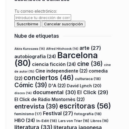
Tu correo electrónico:
Nube de etiquetas
arte
(27)
Akira Kurosawa
(14)
Alfred Hitchcock
(14)
Barcelona
autobiografía
(24)
(80)
cine
(36)
ciencia ficción
(24)
cine
Cine independiente
(22)
comedia
de autor
(15)
conciertos
(46)
(22)
culturaca
(18)
Cómic
(39)
D'A
(22)
David Lynch
(20)
documental
(30)
El Click
(29)
discos
(14)
El Click de Ràdio Montornès
(22)
escritoras
(56)
entrevista
(39)
Festival
(27)
fotografía
(18)
feminismo
(17)
HBO
(24)
In-Edit
(18)
Lars von Trier
(16)
Libros
(16)
literatura
(33)
literatura japonesa