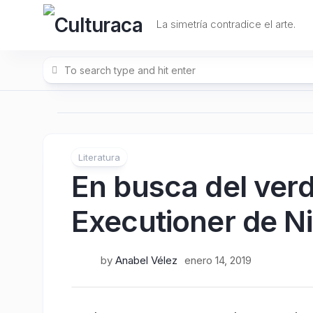
Skip
to
La simetría contradice el arte.
content
Literatura
En busca del ver
Executioner de N
by
Anabel Vélez
enero 14, 2019