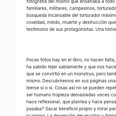
fotografía del mismo que enseñaba a todo 
familiares, militares, campesinos, torturad
búsqueda incansable del torturador máximo
crueldad, miedo, muerte y destrucción que 
testimonio de sus protagonistas. Una histo
Pocas fotos hay en el libro, no hacen falta
ha sabido tejer sabiamente y que nos hace
que se convirtió en un monstruo, pero tamb
mismo. Descubriremos en sus páginas una h
leerse sí o sí. Cosas así no se pueden repe
ser humano tropieza demasiadas veces con 
hace reflexionar, que plantea y hace pens
pasaba? Sacar beneficio propio y mirar par
lo mismo. La decepción del escritor y fotóg