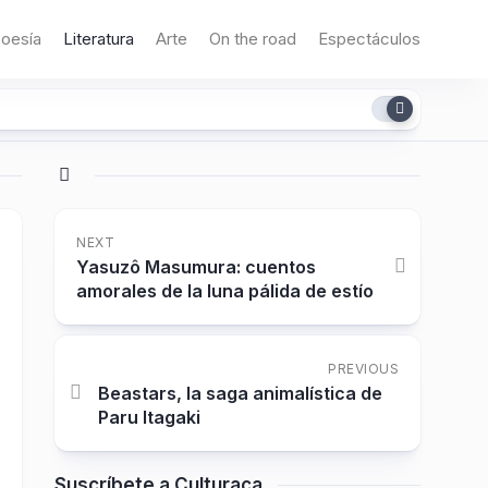
oesía
Literatura
Arte
On the road
Espectáculos
NEXT
Yasuzô Masumura: cuentos
amorales de la luna pálida de estío
PREVIOUS
Beastars, la saga animalística de
Paru Itagaki
Suscríbete a Culturaca