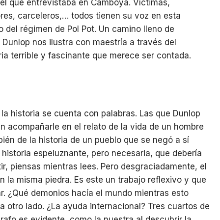
el que entrevistaba en Camboya. Víctimas,
ores, carceleros,… todos tienen su voz en esta
 del régimen de Pol Pot. Un camino lleno de
Dunlop nos ilustra con maestría a través del
ria terrible y fascinante que merece ser contada.
, la historia se cuenta con palabras. Las que Dunlop
n acompañarle en el relato de la vida de un hombre
ién de la historia de un pueblo que se negó a sí
istoria espeluznante, pero necesaria, que debería
tir, piensas mientras lees. Pero desgraciadamente, el
la misma piedra. Es este un trabajo reflexivo y que
ar. ¿Qué demonios hacía el mundo mientras esto
a otro lado. ¿La ayuda internacional? Tres cuartos de
rafo es evidente, como la nuestra al descubrir la