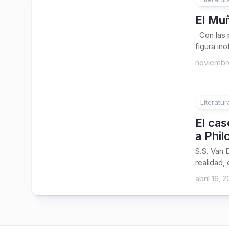
El Mu
Con las p
figura in
noviembre
Literatur
El ca
a Phil
S.S. Van 
realidad, 
abril 16, 2