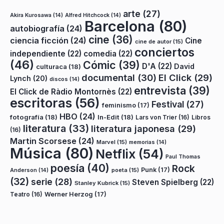
arte
(27)
Akira Kurosawa
(14)
Alfred Hitchcock
(14)
Barcelona
(80)
autobiografía
(24)
cine
(36)
ciencia ficción
(24)
Cine
cine de autor
(15)
conciertos
independiente
(22)
comedia
(22)
(46)
Cómic
(39)
D'A
(22)
David
culturaca
(18)
documental
(30)
El Click
(29)
Lynch
(20)
discos
(14)
entrevista
(39)
El Click de Ràdio Montornès
(22)
escritoras
(56)
Festival
(27)
feminismo
(17)
HBO
(24)
fotografía
(18)
In-Edit
(18)
Lars von Trier
(16)
Libros
literatura
(33)
literatura japonesa
(29)
(16)
Martin Scorsese
(24)
Marvel
(15)
memorias
(14)
Música
(80)
Netflix
(54)
Paul Thomas
poesía
(40)
Rock
Punk
(17)
poeta
(15)
Anderson
(14)
(32)
serie
(28)
Steven Spielberg
(22)
Stanley Kubrick
(15)
Teatro
(16)
Werner Herzog
(17)