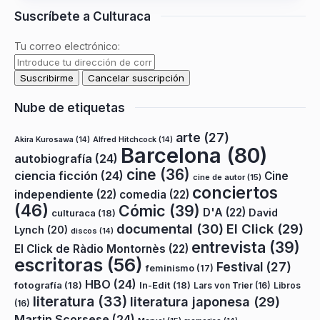
Suscríbete a Culturaca
Tu correo electrónico:
Nube de etiquetas
arte
(27)
Akira Kurosawa
(14)
Alfred Hitchcock
(14)
Barcelona
(80)
autobiografía
(24)
cine
(36)
ciencia ficción
(24)
Cine
cine de autor
(15)
conciertos
independiente
(22)
comedia
(22)
(46)
Cómic
(39)
D'A
(22)
David
culturaca
(18)
documental
(30)
El Click
(29)
Lynch
(20)
discos
(14)
entrevista
(39)
El Click de Ràdio Montornès
(22)
escritoras
(56)
Festival
(27)
feminismo
(17)
HBO
(24)
fotografía
(18)
In-Edit
(18)
Lars von Trier
(16)
Libros
literatura
(33)
literatura japonesa
(29)
(16)
Martin Scorsese
(24)