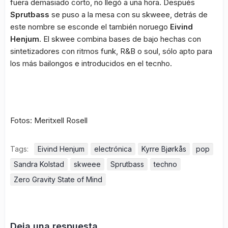
fuera demasiado corto, no llegó a una hora. Después
Sprutbass
se puso a la mesa con su skweee, detrás de
este nombre se esconde el también noruego
Eivind
Henjum
. El skwee combina bases de bajo hechas con
sintetizadores con ritmos funk, R&B o soul, sólo apto para
los más bailongos e introducidos en el tecnho.
Fotos: Meritxell Rosell
Tags:
Eivind Henjum
electrónica
Kyrre Bjørkås
pop
Sandra Kolstad
skweee
Sprutbass
techno
Zero Gravity State of Mind
Deja una respuesta