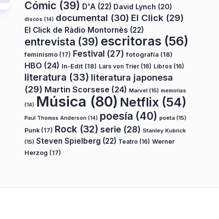
Cómic
(39)
D'A
(22)
David Lynch
(20)
documental
(30)
El Click
(29)
discos
(14)
El Click de Ràdio Montornès
(22)
escritoras
(56)
entrevista
(39)
Festival
(27)
fotografía
(18)
feminismo
(17)
HBO
(24)
In-Edit
(18)
Lars von Trier
(16)
Libros
(16)
literatura
(33)
literatura japonesa
(29)
Martin Scorsese
(24)
Marvel
(15)
memorias
Música
(80)
Netflix
(54)
(14)
poesía
(40)
poeta
(15)
Paul Thomas Anderson
(14)
Rock
(32)
serie
(28)
Punk
(17)
Stanley Kubrick
Steven Spielberg
(22)
Teatro
(16)
Werner
(15)
Herzog
(17)