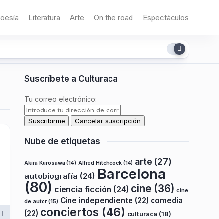
oesía
Literatura
Arte
On the road
Espectáculos
Suscríbete a Culturaca
Tu correo electrónico:
Nube de etiquetas
arte
(27)
Akira Kurosawa
(14)
Alfred Hitchcock
(14)
Barcelona
autobiografía
(24)
(80)
cine
(36)
ciencia ficción
(24)
cine
Cine independiente
(22)
comedia
de autor
(15)
conciertos
(46)
(22)
culturaca
(18)