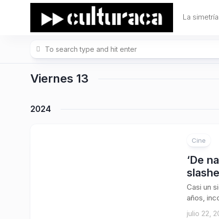
Skip
to
La simetría
content
Viernes 13
2024
Cine
‘De na
slashe
Casi un s
años, inc
julio 22, 