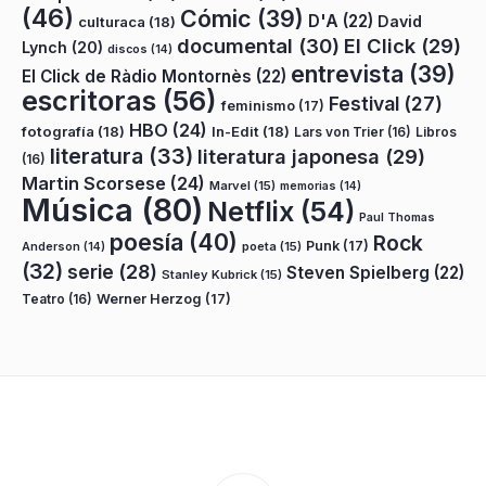
(46)
Cómic
(39)
D'A
(22)
David
culturaca
(18)
documental
(30)
El Click
(29)
Lynch
(20)
discos
(14)
entrevista
(39)
El Click de Ràdio Montornès
(22)
escritoras
(56)
Festival
(27)
feminismo
(17)
HBO
(24)
fotografía
(18)
In-Edit
(18)
Lars von Trier
(16)
Libros
literatura
(33)
literatura japonesa
(29)
(16)
Martin Scorsese
(24)
Marvel
(15)
memorias
(14)
Música
(80)
Netflix
(54)
Paul Thomas
poesía
(40)
Rock
Punk
(17)
poeta
(15)
Anderson
(14)
(32)
serie
(28)
Steven Spielberg
(22)
Stanley Kubrick
(15)
Teatro
(16)
Werner Herzog
(17)