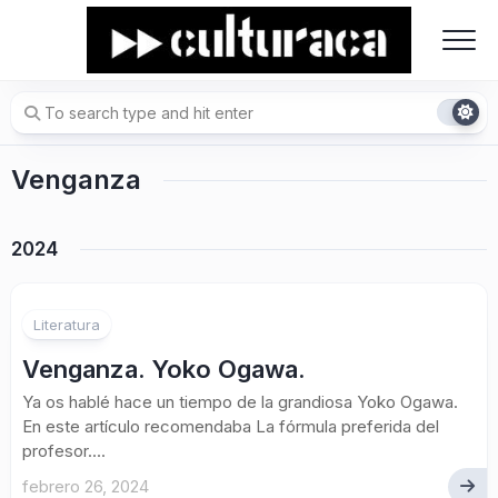
Skip
to
content
Venganza
2024
2
Literatura
Venganza. Yoko Ogawa.
Ya os hablé hace un tiempo de la grandiosa Yoko Ogawa.
En este artículo recomendaba La fórmula preferida del
profesor....
febrero 26, 2024