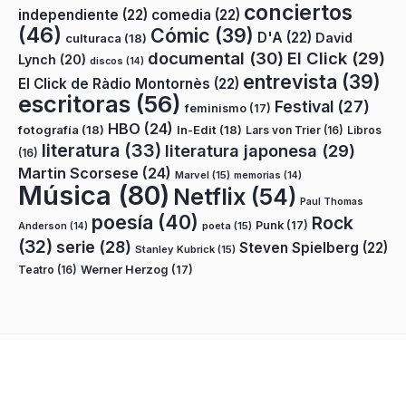
conciertos
independiente
(22)
comedia
(22)
(46)
Cómic
(39)
D'A
(22)
David
culturaca
(18)
documental
(30)
El Click
(29)
Lynch
(20)
discos
(14)
entrevista
(39)
El Click de Ràdio Montornès
(22)
escritoras
(56)
Festival
(27)
feminismo
(17)
HBO
(24)
fotografía
(18)
In-Edit
(18)
Lars von Trier
(16)
Libros
literatura
(33)
literatura japonesa
(29)
(16)
Martin Scorsese
(24)
Marvel
(15)
memorias
(14)
Música
(80)
Netflix
(54)
Paul Thomas
poesía
(40)
Rock
Punk
(17)
poeta
(15)
Anderson
(14)
(32)
serie
(28)
Steven Spielberg
(22)
Stanley Kubrick
(15)
Teatro
(16)
Werner Herzog
(17)