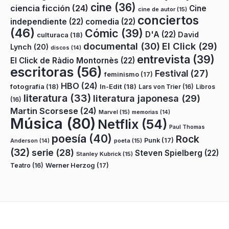
cine
(36)
ciencia ficción
(24)
Cine
cine de autor
(15)
conciertos
independiente
(22)
comedia
(22)
(46)
Cómic
(39)
D'A
(22)
David
culturaca
(18)
documental
(30)
El Click
(29)
Lynch
(20)
discos
(14)
entrevista
(39)
El Click de Ràdio Montornès
(22)
escritoras
(56)
Festival
(27)
feminismo
(17)
HBO
(24)
fotografía
(18)
In-Edit
(18)
Lars von Trier
(16)
Libros
literatura
(33)
literatura japonesa
(29)
(16)
Martin Scorsese
(24)
Marvel
(15)
memorias
(14)
Música
(80)
Netflix
(54)
Paul Thomas
poesía
(40)
Rock
Punk
(17)
poeta
(15)
Anderson
(14)
(32)
serie
(28)
Steven Spielberg
(22)
Stanley Kubrick
(15)
Teatro
(16)
Werner Herzog
(17)