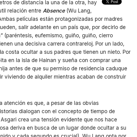
tros de distancia la una de la otra, hay
util relación entre
Absence
(Wu Lang,
. Ambas películas están protagonizadas por madres
den, salir adelante en un país que, por decirlo de
” (paréntesis, eufemismo, guiño, guiño, cierro
nen una decisiva carrera contrareloj. Por un lado,
da costa ocultar a sus padres que tienen un nieto. Por
ita en la isla de Hainan y sueña con comprar una
 hija antes de que su permiso de residencia caduque
r viviendo de alquiler mientras acaban de construir
a atención es que, a pesar de las obvias
istorias dialogan con el concepto de tiempo de
Asgari crea una tensión evidente que nos hace
iosa deriva en busca de un lugar donde ocultar a su
pido y cada segundo es crucial), Wu Lang opta por