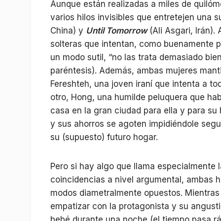
Aunque están realizadas a miles de quilóme
varios hilos invisibles que entretejen una s
China) y
Until Tomorrow
(Ali Asgari, Irán)
solteras que intentan, como buenamente pue
un modo sutil, “no las trata demasiado bien
paréntesis). Además, ambas mujeres mantie
Fereshteh, una joven iraní que intenta a to
otro, Hong, una humilde peluquera que hab
casa en la gran ciudad para ella y para su
y sus ahorros se agoten impidiéndole segui
su (supuesto) futuro hogar.
Pero si hay algo que llama especialmente l
coincidencias a nivel argumental, ambas h
modos diametralmente opuestos. Mientras 
empatizar con la protagonista y su angust
bebé durante una noche (el tiempo pasa rá