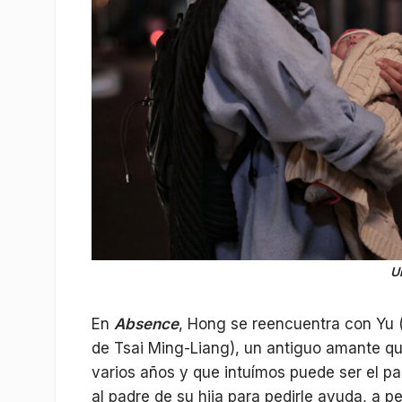
U
En
Absence
, Hong se reencuentra con Yu (
de Tsai Ming-Liang), un antiguo amante que
varios años y que intuímos puede ser el pa
al padre de su hija para pedirle ayuda, a 