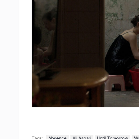
Tags:
Absence
Ali Asgari
Until Tomorrow
W