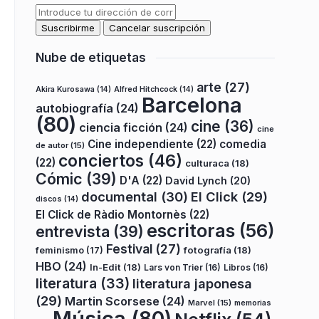
Nube de etiquetas
arte
(27)
Akira Kurosawa
(14)
Alfred Hitchcock
(14)
Barcelona
autobiografía
(24)
(80)
cine
(36)
ciencia ficción
(24)
cine
Cine independiente
(22)
comedia
de autor
(15)
conciertos
(46)
(22)
culturaca
(18)
Cómic
(39)
D'A
(22)
David Lynch
(20)
documental
(30)
El Click
(29)
discos
(14)
El Click de Ràdio Montornès
(22)
escritoras
(56)
entrevista
(39)
Festival
(27)
fotografía
(18)
feminismo
(17)
HBO
(24)
In-Edit
(18)
Lars von Trier
(16)
Libros
(16)
literatura
(33)
literatura japonesa
(29)
Martin Scorsese
(24)
Marvel
(15)
memorias
Música
(80)