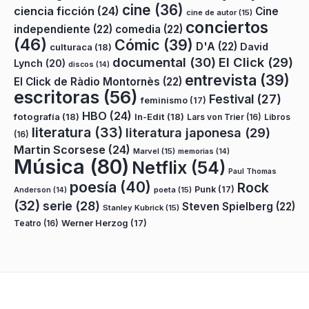
cine
(36)
ciencia ficción
(24)
Cine
cine de autor
(15)
conciertos
independiente
(22)
comedia
(22)
(46)
Cómic
(39)
D'A
(22)
David
culturaca
(18)
documental
(30)
El Click
(29)
Lynch
(20)
discos
(14)
entrevista
(39)
El Click de Ràdio Montornès
(22)
escritoras
(56)
Festival
(27)
feminismo
(17)
HBO
(24)
fotografía
(18)
In-Edit
(18)
Lars von Trier
(16)
Libros
literatura
(33)
literatura japonesa
(29)
(16)
Martin Scorsese
(24)
Marvel
(15)
memorias
(14)
Música
(80)
Netflix
(54)
Paul Thomas
poesía
(40)
Rock
Punk
(17)
poeta
(15)
Anderson
(14)
(32)
serie
(28)
Steven Spielberg
(22)
Stanley Kubrick
(15)
Teatro
(16)
Werner Herzog
(17)