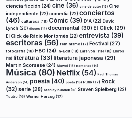
cine
(36)
ciencia ficción
(24)
Cine
cine de autor
(15)
conciertos
independiente
(22)
comedia
(22)
(46)
Cómic
(39)
D'A
(22)
David
culturaca
(18)
documental
(30)
El Click
(29)
Lynch
(20)
discos
(14)
entrevista
(39)
El Click de Ràdio Montornès
(22)
escritoras
(56)
Festival
(27)
feminismo
(17)
HBO
(24)
fotografía
(18)
In-Edit
(18)
Lars von Trier
(16)
Libros
literatura
(33)
literatura japonesa
(29)
(16)
Martin Scorsese
(24)
Marvel
(15)
memorias
(14)
Música
(80)
Netflix
(54)
Paul Thomas
poesía
(40)
Rock
Punk
(17)
poeta
(15)
Anderson
(14)
(32)
serie
(28)
Steven Spielberg
(22)
Stanley Kubrick
(15)
Teatro
(16)
Werner Herzog
(17)