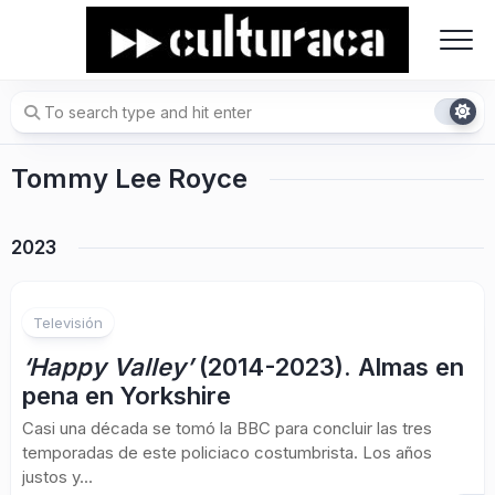
Skip
to
content
Tommy Lee Royce
2023
Televisión
‘Happy Valley’
(2014-2023). Almas en
pena en Yorkshire
Casi una década se tomó la BBC para concluir las tres
temporadas de este policiaco costumbrista. Los años
justos y...