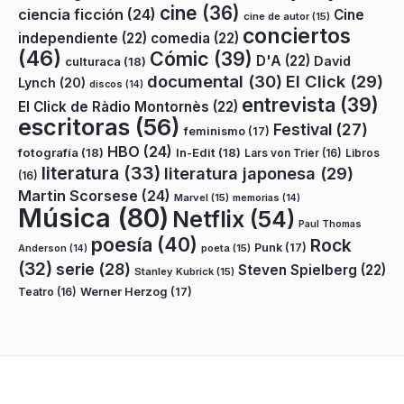
cine
(36)
ciencia ficción
(24)
Cine
cine de autor
(15)
conciertos
independiente
(22)
comedia
(22)
(46)
Cómic
(39)
D'A
(22)
David
culturaca
(18)
documental
(30)
El Click
(29)
Lynch
(20)
discos
(14)
entrevista
(39)
El Click de Ràdio Montornès
(22)
escritoras
(56)
Festival
(27)
feminismo
(17)
HBO
(24)
fotografía
(18)
In-Edit
(18)
Lars von Trier
(16)
Libros
literatura
(33)
literatura japonesa
(29)
(16)
Martin Scorsese
(24)
Marvel
(15)
memorias
(14)
Música
(80)
Netflix
(54)
Paul Thomas
poesía
(40)
Rock
Punk
(17)
poeta
(15)
Anderson
(14)
(32)
serie
(28)
Steven Spielberg
(22)
Stanley Kubrick
(15)
Teatro
(16)
Werner Herzog
(17)