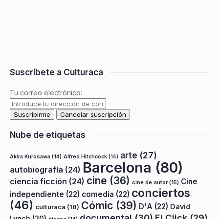
Suscríbete a Culturaca
Tu correo electrónico:
Nube de etiquetas
arte
(27)
Akira Kurosawa
(14)
Alfred Hitchcock
(14)
Barcelona
(80)
autobiografía
(24)
cine
(36)
ciencia ficción
(24)
Cine
cine de autor
(15)
conciertos
independiente
(22)
comedia
(22)
(46)
Cómic
(39)
D'A
(22)
David
culturaca
(18)
documental
(30)
El Click
(29)
Lynch
(20)