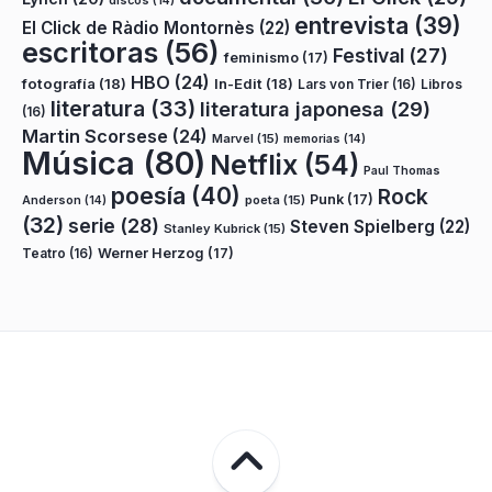
discos
(14)
entrevista
(39)
El Click de Ràdio Montornès
(22)
escritoras
(56)
Festival
(27)
feminismo
(17)
HBO
(24)
fotografía
(18)
In-Edit
(18)
Lars von Trier
(16)
Libros
literatura
(33)
literatura japonesa
(29)
(16)
Martin Scorsese
(24)
Marvel
(15)
memorias
(14)
Música
(80)
Netflix
(54)
Paul Thomas
poesía
(40)
Rock
Punk
(17)
poeta
(15)
Anderson
(14)
(32)
serie
(28)
Steven Spielberg
(22)
Stanley Kubrick
(15)
Teatro
(16)
Werner Herzog
(17)