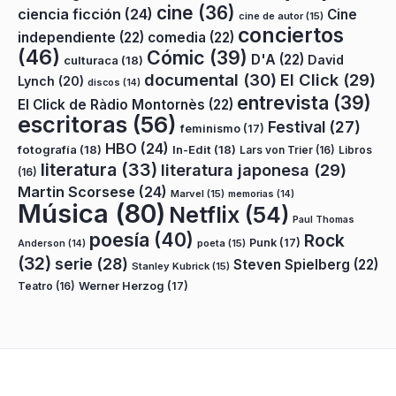
cine
(36)
ciencia ficción
(24)
Cine
cine de autor
(15)
conciertos
independiente
(22)
comedia
(22)
(46)
Cómic
(39)
D'A
(22)
David
culturaca
(18)
documental
(30)
El Click
(29)
Lynch
(20)
discos
(14)
entrevista
(39)
El Click de Ràdio Montornès
(22)
escritoras
(56)
Festival
(27)
feminismo
(17)
HBO
(24)
fotografía
(18)
In-Edit
(18)
Lars von Trier
(16)
Libros
literatura
(33)
literatura japonesa
(29)
(16)
Martin Scorsese
(24)
Marvel
(15)
memorias
(14)
Música
(80)
Netflix
(54)
Paul Thomas
poesía
(40)
Rock
Punk
(17)
poeta
(15)
Anderson
(14)
(32)
serie
(28)
Steven Spielberg
(22)
Stanley Kubrick
(15)
Teatro
(16)
Werner Herzog
(17)