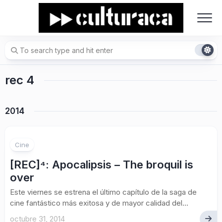
Skip
to
content
rec 4
2014
Cine
[REC]⁴: Apocalipsis – The broquil is
over
Este viernes se estrena el último capítulo de la saga de
cine fantástico más exitosa y de mayor calidad del...
octubre 31, 2014