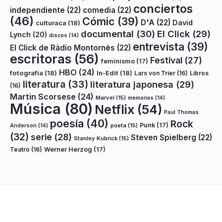
conciertos
independiente
(22)
comedia
(22)
(46)
Cómic
(39)
D'A
(22)
David
culturaca
(18)
documental
(30)
El Click
(29)
Lynch
(20)
discos
(14)
entrevista
(39)
El Click de Ràdio Montornès
(22)
escritoras
(56)
Festival
(27)
feminismo
(17)
HBO
(24)
fotografía
(18)
In-Edit
(18)
Lars von Trier
(16)
Libros
literatura
(33)
literatura japonesa
(29)
(16)
Martin Scorsese
(24)
Marvel
(15)
memorias
(14)
Música
(80)
Netflix
(54)
Paul Thomas
poesía
(40)
Rock
Punk
(17)
poeta
(15)
Anderson
(14)
(32)
serie
(28)
Steven Spielberg
(22)
Stanley Kubrick
(15)
Teatro
(16)
Werner Herzog
(17)