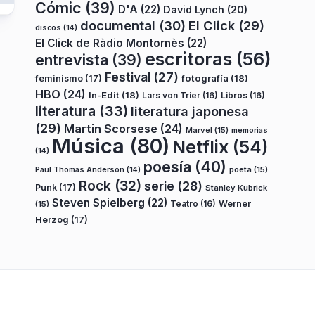
Cómic
(39)
D'A
(22)
David Lynch
(20)
documental
(30)
El Click
(29)
discos
(14)
El Click de Ràdio Montornès
(22)
escritoras
(56)
entrevista
(39)
Festival
(27)
fotografía
(18)
feminismo
(17)
HBO
(24)
In-Edit
(18)
Lars von Trier
(16)
Libros
(16)
literatura
(33)
literatura japonesa
(29)
Martin Scorsese
(24)
Marvel
(15)
memorias
Música
(80)
Netflix
(54)
(14)
poesía
(40)
poeta
(15)
Paul Thomas Anderson
(14)
Rock
(32)
serie
(28)
Punk
(17)
Stanley Kubrick
Steven Spielberg
(22)
Teatro
(16)
Werner
(15)
Herzog
(17)