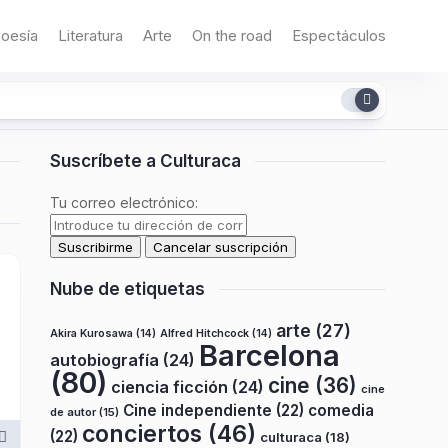
oesía
Literatura
Arte
On the road
Espectáculos
Suscríbete a Culturaca
Tu correo electrónico:
Nube de etiquetas
arte
(27)
Akira Kurosawa
(14)
Alfred Hitchcock
(14)
Barcelona
autobiografía
(24)
(80)
cine
(36)
ciencia ficción
(24)
cine
Cine independiente
(22)
comedia
de autor
(15)
conciertos
(46)
(22)
culturaca
(18)