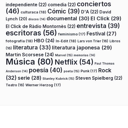
conciertos
independiente
(22)
comedia
(22)
(46)
Cómic
(39)
D'A
(22)
David
culturaca
(18)
documental
(30)
El Click
(29)
Lynch
(20)
discos
(14)
entrevista
(39)
El Click de Ràdio Montornès
(22)
escritoras
(56)
Festival
(27)
feminismo
(17)
HBO
(24)
fotografía
(18)
In-Edit
(18)
Lars von Trier
(16)
Libros
literatura
(33)
literatura japonesa
(29)
(16)
Martin Scorsese
(24)
Marvel
(15)
memorias
(14)
Música
(80)
Netflix
(54)
Paul Thomas
poesía
(40)
Rock
Punk
(17)
poeta
(15)
Anderson
(14)
(32)
serie
(28)
Steven Spielberg
(22)
Stanley Kubrick
(15)
Teatro
(16)
Werner Herzog
(17)