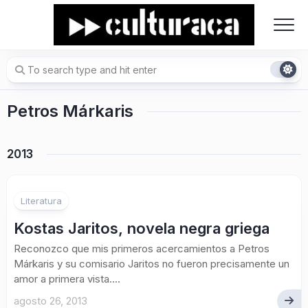
Skip
to
content
Petros Márkaris
2013
Literatura
Kostas Jaritos, novela negra griega
Reconozco que mis primeros acercamientos a Petros
Márkaris y su comisario Jaritos no fueron precisamente un
amor a primera vista....
agosto 26, 2013