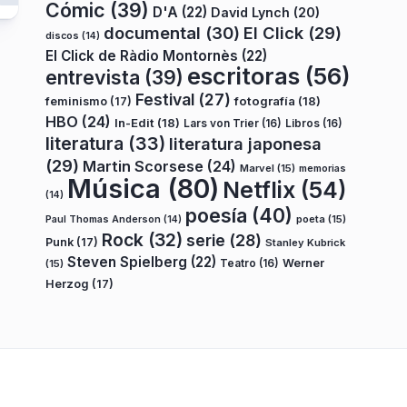
Cómic
(39)
D'A
(22)
David Lynch
(20)
documental
(30)
El Click
(29)
discos
(14)
El Click de Ràdio Montornès
(22)
escritoras
(56)
entrevista
(39)
Festival
(27)
fotografía
(18)
feminismo
(17)
HBO
(24)
In-Edit
(18)
Lars von Trier
(16)
Libros
(16)
literatura
(33)
literatura japonesa
(29)
Martin Scorsese
(24)
Marvel
(15)
memorias
Música
(80)
Netflix
(54)
(14)
poesía
(40)
poeta
(15)
Paul Thomas Anderson
(14)
Rock
(32)
serie
(28)
Punk
(17)
Stanley Kubrick
Steven Spielberg
(22)
Teatro
(16)
Werner
(15)
Herzog
(17)