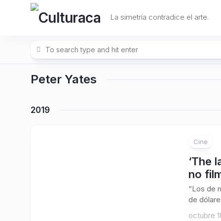
Skip
to
La simetría contradice el arte.
content
Peter Yates
2019
Cine
‘The l
no fil
“Los de m
de dólare
octubre 1