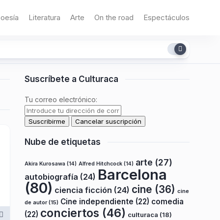
oesía
Literatura
Arte
On the road
Espectáculos
Suscríbete a Culturaca
Tu correo electrónico:
Nube de etiquetas
arte
(27)
Akira Kurosawa
(14)
Alfred Hitchcock
(14)
Barcelona
autobiografía
(24)
(80)
cine
(36)
ciencia ficción
(24)
cine
Cine independiente
(22)
comedia
de autor
(15)
conciertos
(46)
(22)
culturaca
(18)