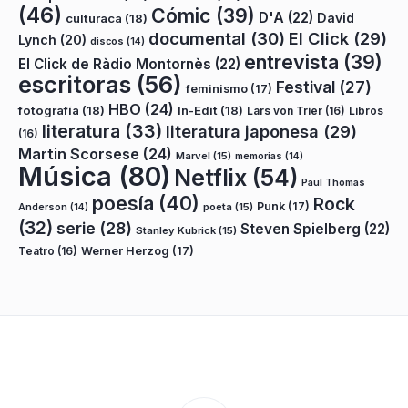
(46)
Cómic
(39)
D'A
(22)
David
culturaca
(18)
documental
(30)
El Click
(29)
Lynch
(20)
discos
(14)
entrevista
(39)
El Click de Ràdio Montornès
(22)
escritoras
(56)
Festival
(27)
feminismo
(17)
HBO
(24)
fotografía
(18)
In-Edit
(18)
Lars von Trier
(16)
Libros
literatura
(33)
literatura japonesa
(29)
(16)
Martin Scorsese
(24)
Marvel
(15)
memorias
(14)
Música
(80)
Netflix
(54)
Paul Thomas
poesía
(40)
Rock
Punk
(17)
poeta
(15)
Anderson
(14)
(32)
serie
(28)
Steven Spielberg
(22)
Stanley Kubrick
(15)
Teatro
(16)
Werner Herzog
(17)