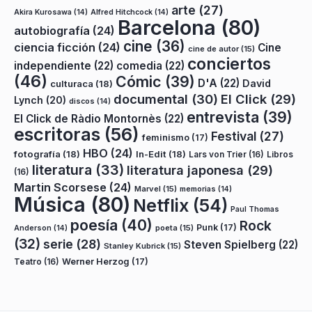
arte
(27)
Akira Kurosawa
(14)
Alfred Hitchcock
(14)
Barcelona
(80)
autobiografía
(24)
cine
(36)
ciencia ficción
(24)
Cine
cine de autor
(15)
conciertos
independiente
(22)
comedia
(22)
(46)
Cómic
(39)
D'A
(22)
David
culturaca
(18)
documental
(30)
El Click
(29)
Lynch
(20)
discos
(14)
entrevista
(39)
El Click de Ràdio Montornès
(22)
escritoras
(56)
Festival
(27)
feminismo
(17)
HBO
(24)
fotografía
(18)
In-Edit
(18)
Lars von Trier
(16)
Libros
literatura
(33)
literatura japonesa
(29)
(16)
Martin Scorsese
(24)
Marvel
(15)
memorias
(14)
Música
(80)
Netflix
(54)
Paul Thomas
poesía
(40)
Rock
Punk
(17)
poeta
(15)
Anderson
(14)
(32)
serie
(28)
Steven Spielberg
(22)
Stanley Kubrick
(15)
Teatro
(16)
Werner Herzog
(17)