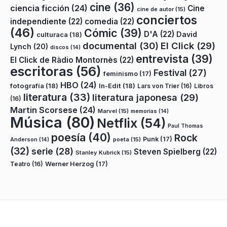
cine
(36)
ciencia ficción
(24)
Cine
cine de autor
(15)
conciertos
independiente
(22)
comedia
(22)
(46)
Cómic
(39)
D'A
(22)
David
culturaca
(18)
documental
(30)
El Click
(29)
Lynch
(20)
discos
(14)
entrevista
(39)
El Click de Ràdio Montornès
(22)
escritoras
(56)
Festival
(27)
feminismo
(17)
HBO
(24)
fotografía
(18)
In-Edit
(18)
Lars von Trier
(16)
Libros
literatura
(33)
literatura japonesa
(29)
(16)
Martin Scorsese
(24)
Marvel
(15)
memorias
(14)
Música
(80)
Netflix
(54)
Paul Thomas
poesía
(40)
Rock
Punk
(17)
poeta
(15)
Anderson
(14)
(32)
serie
(28)
Steven Spielberg
(22)
Stanley Kubrick
(15)
Teatro
(16)
Werner Herzog
(17)