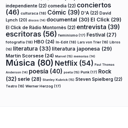
conciertos
independiente
(22)
comedia
(22)
(46)
Cómic
(39)
D'A
(22)
David
culturaca
(18)
documental
(30)
El Click
(29)
Lynch
(20)
discos
(14)
entrevista
(39)
El Click de Ràdio Montornès
(22)
escritoras
(56)
Festival
(27)
feminismo
(17)
HBO
(24)
fotografía
(18)
In-Edit
(18)
Lars von Trier
(16)
Libros
literatura
(33)
literatura japonesa
(29)
(16)
Martin Scorsese
(24)
Marvel
(15)
memorias
(14)
Música
(80)
Netflix
(54)
Paul Thomas
poesía
(40)
Rock
Punk
(17)
poeta
(15)
Anderson
(14)
(32)
serie
(28)
Steven Spielberg
(22)
Stanley Kubrick
(15)
Teatro
(16)
Werner Herzog
(17)