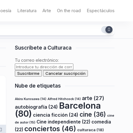
oesía
Literatura
Arte
On the road
Espectáculos
Suscríbete a Culturaca
Tu correo electrónico:
Nube de etiquetas
arte
(27)
Akira Kurosawa
(14)
Alfred Hitchcock
(14)
Barcelona
autobiografía
(24)
(80)
cine
(36)
ciencia ficción
(24)
cine
Cine independiente
(22)
comedia
de autor
(15)
conciertos
(46)
(22)
culturaca
(18)