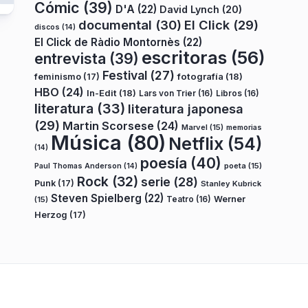
Cómic
(39)
D'A
(22)
David Lynch
(20)
documental
(30)
El Click
(29)
discos
(14)
El Click de Ràdio Montornès
(22)
escritoras
(56)
entrevista
(39)
Festival
(27)
fotografía
(18)
feminismo
(17)
HBO
(24)
In-Edit
(18)
Lars von Trier
(16)
Libros
(16)
literatura
(33)
literatura japonesa
(29)
Martin Scorsese
(24)
Marvel
(15)
memorias
Música
(80)
Netflix
(54)
(14)
poesía
(40)
poeta
(15)
Paul Thomas Anderson
(14)
Rock
(32)
serie
(28)
Punk
(17)
Stanley Kubrick
Steven Spielberg
(22)
Teatro
(16)
Werner
(15)
Herzog
(17)