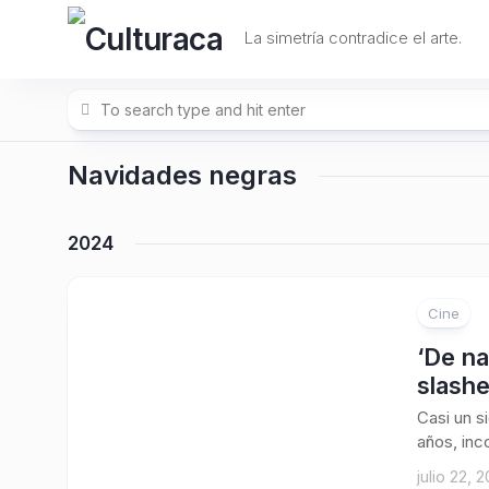
Skip
to
La simetría contradice el arte.
content
Navidades negras
2024
Cine
‘De na
slashe
Casi un s
años, inc
julio 22, 