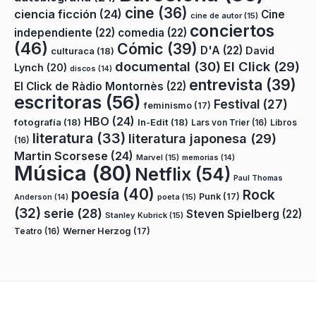
cine
(36)
ciencia ficción
(24)
Cine
cine de autor
(15)
conciertos
independiente
(22)
comedia
(22)
(46)
Cómic
(39)
D'A
(22)
David
culturaca
(18)
documental
(30)
El Click
(29)
Lynch
(20)
discos
(14)
entrevista
(39)
El Click de Ràdio Montornès
(22)
escritoras
(56)
Festival
(27)
feminismo
(17)
HBO
(24)
fotografía
(18)
In-Edit
(18)
Lars von Trier
(16)
Libros
literatura
(33)
literatura japonesa
(29)
(16)
Martin Scorsese
(24)
Marvel
(15)
memorias
(14)
Música
(80)
Netflix
(54)
Paul Thomas
poesía
(40)
Rock
Punk
(17)
poeta
(15)
Anderson
(14)
(32)
serie
(28)
Steven Spielberg
(22)
Stanley Kubrick
(15)
Teatro
(16)
Werner Herzog
(17)