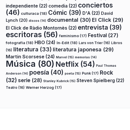
conciertos
independiente
(22)
comedia
(22)
(46)
Cómic
(39)
D'A
(22)
David
culturaca
(18)
documental
(30)
El Click
(29)
Lynch
(20)
discos
(14)
entrevista
(39)
El Click de Ràdio Montornès
(22)
escritoras
(56)
Festival
(27)
feminismo
(17)
HBO
(24)
fotografía
(18)
In-Edit
(18)
Lars von Trier
(16)
Libros
literatura
(33)
literatura japonesa
(29)
(16)
Martin Scorsese
(24)
Marvel
(15)
memorias
(14)
Música
(80)
Netflix
(54)
Paul Thomas
poesía
(40)
Rock
Punk
(17)
poeta
(15)
Anderson
(14)
(32)
serie
(28)
Steven Spielberg
(22)
Stanley Kubrick
(15)
Teatro
(16)
Werner Herzog
(17)