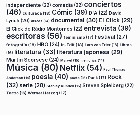
conciertos
independiente
(22)
comedia
(22)
(46)
Cómic
(39)
D'A
(22)
David
culturaca
(18)
documental
(30)
El Click
(29)
Lynch
(20)
discos
(14)
entrevista
(39)
El Click de Ràdio Montornès
(22)
escritoras
(56)
Festival
(27)
feminismo
(17)
HBO
(24)
fotografía
(18)
In-Edit
(18)
Lars von Trier
(16)
Libros
literatura
(33)
literatura japonesa
(29)
(16)
Martin Scorsese
(24)
Marvel
(15)
memorias
(14)
Música
(80)
Netflix
(54)
Paul Thomas
poesía
(40)
Rock
Punk
(17)
poeta
(15)
Anderson
(14)
(32)
serie
(28)
Steven Spielberg
(22)
Stanley Kubrick
(15)
Teatro
(16)
Werner Herzog
(17)