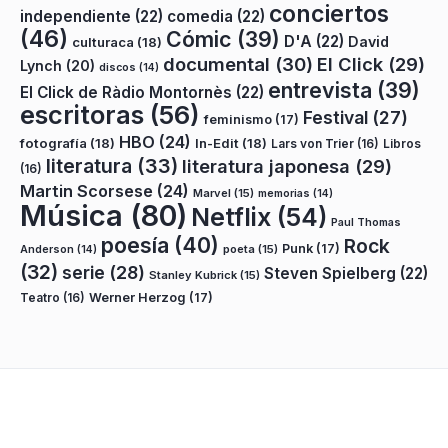
conciertos
independiente
(22)
comedia
(22)
(46)
Cómic
(39)
D'A
(22)
David
culturaca
(18)
documental
(30)
El Click
(29)
Lynch
(20)
discos
(14)
entrevista
(39)
El Click de Ràdio Montornès
(22)
escritoras
(56)
Festival
(27)
feminismo
(17)
HBO
(24)
fotografía
(18)
In-Edit
(18)
Lars von Trier
(16)
Libros
literatura
(33)
literatura japonesa
(29)
(16)
Martin Scorsese
(24)
Marvel
(15)
memorias
(14)
Música
(80)
Netflix
(54)
Paul Thomas
poesía
(40)
Rock
Punk
(17)
poeta
(15)
Anderson
(14)
(32)
serie
(28)
Steven Spielberg
(22)
Stanley Kubrick
(15)
Teatro
(16)
Werner Herzog
(17)