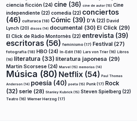
cine
(36)
ciencia ficción
(24)
Cine
cine de autor
(15)
conciertos
independiente
(22)
comedia
(22)
(46)
Cómic
(39)
D'A
(22)
David
culturaca
(18)
documental
(30)
El Click
(29)
Lynch
(20)
discos
(14)
entrevista
(39)
El Click de Ràdio Montornès
(22)
escritoras
(56)
Festival
(27)
feminismo
(17)
HBO
(24)
fotografía
(18)
In-Edit
(18)
Lars von Trier
(16)
Libros
literatura
(33)
literatura japonesa
(29)
(16)
Martin Scorsese
(24)
Marvel
(15)
memorias
(14)
Música
(80)
Netflix
(54)
Paul Thomas
poesía
(40)
Rock
Punk
(17)
poeta
(15)
Anderson
(14)
(32)
serie
(28)
Steven Spielberg
(22)
Stanley Kubrick
(15)
Teatro
(16)
Werner Herzog
(17)