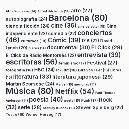
arte
(27)
Akira Kurosawa
(14)
Alfred Hitchcock
(14)
Barcelona
(80)
autobiografía
(24)
cine
(36)
ciencia ficción
(24)
Cine
cine de autor
(15)
conciertos
independiente
(22)
comedia
(22)
(46)
Cómic
(39)
D'A
(22)
David
culturaca
(18)
documental
(30)
El Click
(29)
Lynch
(20)
discos
(14)
entrevista
(39)
El Click de Ràdio Montornès
(22)
escritoras
(56)
Festival
(27)
feminismo
(17)
HBO
(24)
fotografía
(18)
In-Edit
(18)
Lars von Trier
(16)
Libros
literatura
(33)
literatura japonesa
(29)
(16)
Martin Scorsese
(24)
Marvel
(15)
memorias
(14)
Música
(80)
Netflix
(54)
Paul Thomas
poesía
(40)
Rock
Punk
(17)
poeta
(15)
Anderson
(14)
(32)
serie
(28)
Steven Spielberg
(22)
Stanley Kubrick
(15)
Teatro
(16)
Werner Herzog
(17)