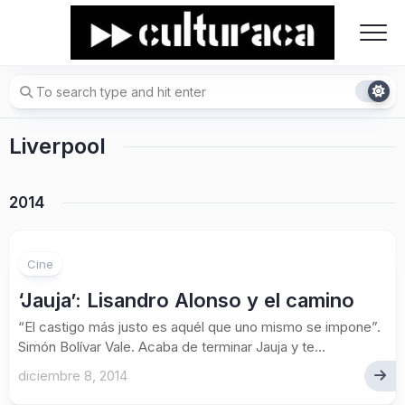
Skip
to
content
Liverpool
2014
Cine
‘Jauja’: Lisandro Alonso y el camino
“El castigo más justo es aquél que uno mismo se impone”.
Simón Bolívar Vale. Acaba de terminar Jauja y te...
diciembre 8, 2014