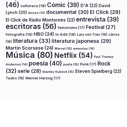
(46)
Cómic
(39)
D'A
(22)
David
culturaca
(18)
documental
(30)
El Click
(29)
Lynch
(20)
discos
(14)
entrevista
(39)
El Click de Ràdio Montornès
(22)
escritoras
(56)
Festival
(27)
feminismo
(17)
HBO
(24)
fotografía
(18)
In-Edit
(18)
Lars von Trier
(16)
Libros
literatura
(33)
literatura japonesa
(29)
(16)
Martin Scorsese
(24)
Marvel
(15)
memorias
(14)
Música
(80)
Netflix
(54)
Paul Thomas
poesía
(40)
Rock
Punk
(17)
poeta
(15)
Anderson
(14)
(32)
serie
(28)
Steven Spielberg
(22)
Stanley Kubrick
(15)
Teatro
(16)
Werner Herzog
(17)