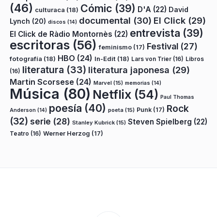
(46)
Cómic
(39)
D'A
(22)
David
culturaca
(18)
documental
(30)
El Click
(29)
Lynch
(20)
discos
(14)
entrevista
(39)
El Click de Ràdio Montornès
(22)
escritoras
(56)
Festival
(27)
feminismo
(17)
HBO
(24)
fotografía
(18)
In-Edit
(18)
Lars von Trier
(16)
Libros
literatura
(33)
literatura japonesa
(29)
(16)
Martin Scorsese
(24)
Marvel
(15)
memorias
(14)
Música
(80)
Netflix
(54)
Paul Thomas
poesía
(40)
Rock
Punk
(17)
poeta
(15)
Anderson
(14)
(32)
serie
(28)
Steven Spielberg
(22)
Stanley Kubrick
(15)
Teatro
(16)
Werner Herzog
(17)