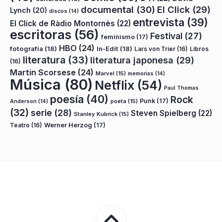
documental
(30)
El Click
(29)
Lynch
(20)
discos
(14)
entrevista
(39)
El Click de Ràdio Montornès
(22)
escritoras
(56)
Festival
(27)
feminismo
(17)
HBO
(24)
fotografía
(18)
In-Edit
(18)
Lars von Trier
(16)
Libros
literatura
(33)
literatura japonesa
(29)
(16)
Martin Scorsese
(24)
Marvel
(15)
memorias
(14)
Música
(80)
Netflix
(54)
Paul Thomas
poesía
(40)
Rock
Punk
(17)
poeta
(15)
Anderson
(14)
(32)
serie
(28)
Steven Spielberg
(22)
Stanley Kubrick
(15)
Teatro
(16)
Werner Herzog
(17)