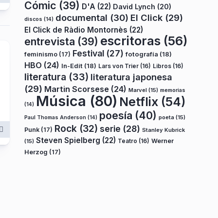
Cómic
(39)
D'A
(22)
David Lynch
(20)
documental
(30)
El Click
(29)
discos
(14)
El Click de Ràdio Montornès
(22)
escritoras
(56)
entrevista
(39)
Festival
(27)
fotografía
(18)
feminismo
(17)
HBO
(24)
In-Edit
(18)
Lars von Trier
(16)
Libros
(16)
literatura
(33)
literatura japonesa
(29)
Martin Scorsese
(24)
Marvel
(15)
memorias
Música
(80)
Netflix
(54)
(14)
poesía
(40)
poeta
(15)
Paul Thomas Anderson
(14)
Rock
(32)
serie
(28)
Punk
(17)
Stanley Kubrick
Steven Spielberg
(22)
Teatro
(16)
Werner
(15)
Herzog
(17)