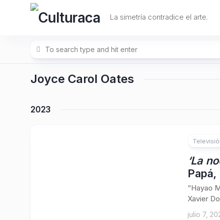
Skip
to
La simetría contradice el arte.
content
Joyce Carol Oates
2023
Televisi
‘La n
Papá,
“Hayao Mi
Xavier Do
julio 7, 2