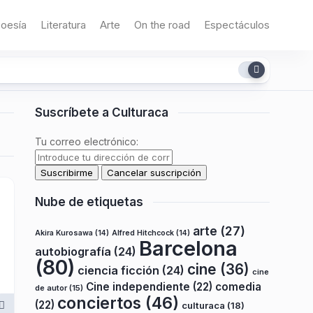
oesía
Literatura
Arte
On the road
Espectáculos
Suscríbete a Culturaca
Tu correo electrónico:
Nube de etiquetas
arte
(27)
Akira Kurosawa
(14)
Alfred Hitchcock
(14)
Barcelona
autobiografía
(24)
(80)
cine
(36)
ciencia ficción
(24)
cine
Cine independiente
(22)
comedia
de autor
(15)
conciertos
(46)
(22)
culturaca
(18)